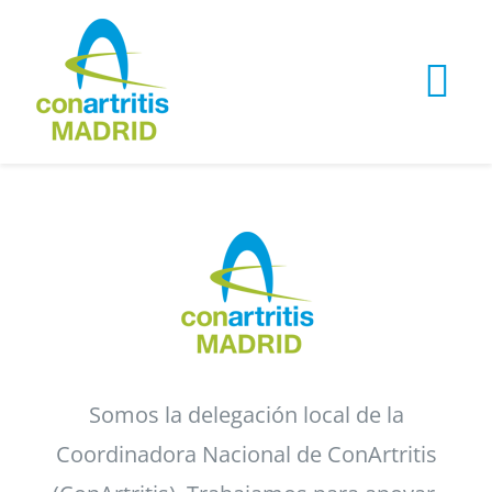
Skip
to
Tog
content
Nav
Noticias y actualidad
Contacto
Hazte socia/o
Somos la delegación local de la
Coordinadora Nacional de ConArtritis