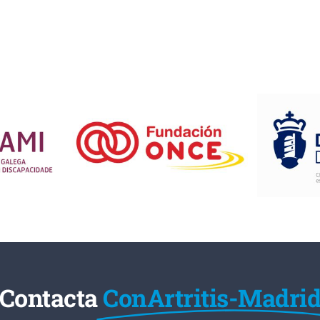
Contacta
ConArtritis-Madri