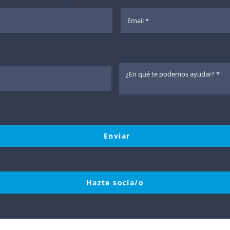
Enviar
Hazte socia/o